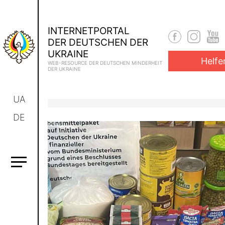
INTERNETPORTAL
DER DEUTSCHEN DER
UKRAINE
Die Werchowna
Helfe
WEB-RESOURCE DER DEUTSCHEN MINDERHEIT
DER UKRAINE
Rada der Ukraine
UA
beschließt
DE
Änderungen zur
Europäischen
Charta der
Regional- oder