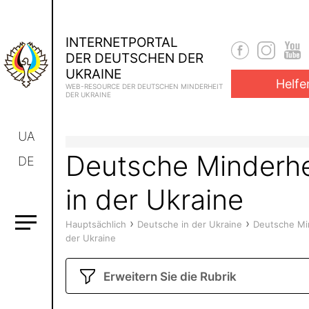
INTERNETPORTAL
DER DEUTSCHEN DER
UKRAINE
Helfe
WEB-RESOURCE DER DEUTSCHEN MINDERHEIT
DER UKRAINE
UA
Deutsche Minderhe
DE
in der Ukraine
›
›
Hauptsächlich
Deutsche in der Ukraine
Deutsche Min
der Ukraine
Erweitern Sie die Rubrik