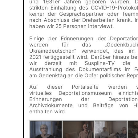
und 1931er Jahren geboren wurden. 
strikten Einhaltung des COVID-19-Protoko
keiner der Gesprächspartner oder Teammi
nach Abschluss der Dreharbeiten krank. 
haben wir 25 Personen interviewt.
Einige der Erinnerungen der Deportatio
werden für das „Gedenkbu
Ukrainedeutschen“ verwendet, das i
2021 fertiggestellt wird. Darüber hinaus b
wir derzeit mit Suspilne-TV die m
Ausstrahlung des Dokumentarfilms im F
am Gedenktag an die Opfer politischer Repr
Auf dieser Portalseite werden 
virtuelles Deportationsmuseum einrich
Erinnerungen der Deportations
Archivdokumente und Beiträge von His
enthalten wird.