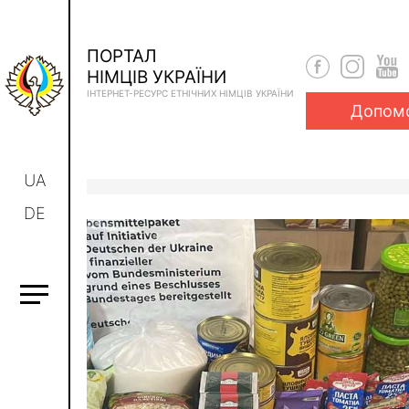
ПОРТАЛ
НІМЦІВ УКРАЇНИ
ІНТЕРНЕТ-РЕСУРС ЕТНІЧНИХ НІМЦІВ УКРАЇНИ
Допом
UA
DE
Верховна Рада
України ухвалил