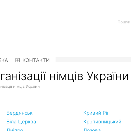
ЕКА
КОНТАКТИ
анізації німців України
нізації німців України
Бердянськ
Кривий Ріг
Біла Церква
Кропивницький
Дніпро
Лозова