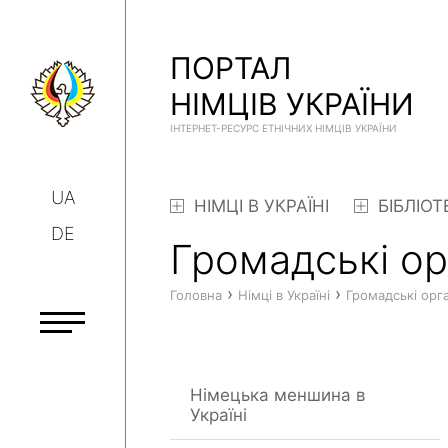
ПОРТАЛ
НІМЦІВ УКРАЇНИ
ІНТЕРНЕТ-РЕСУРС ЕТНІЧНИХ НІМЦІВ УКРАЇНИ
UA
НІМЦІ В УКРАЇНІ
БІБЛІОТ
DE
Громадські орг
›
›
Головна
Німці в Україні
Громадські орга
Німецька меншина в
Україні