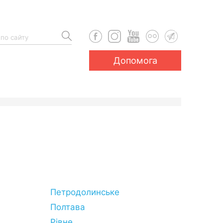
Допомога
Петродолинське
Полтава
Рівне