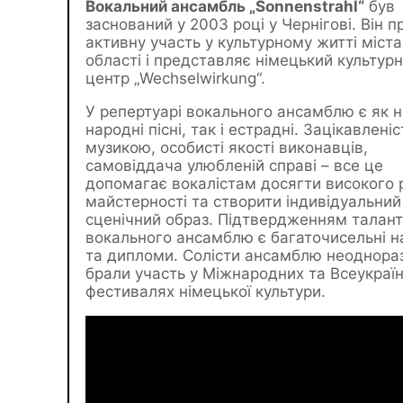
Вокальний ансамбль „Sonnenstrahl“
був
заснований у 2003 році у Чернігові. Він 
активну участь у культурному житті міста
області і представляє німецький культур
центр „Wechselwirkung“.
У репертуарі вокального ансамблю є як н
народні пісні, так і естрадні. Зацікавленіс
музикою, особисті якості виконавців,
самовіддача улюбленій справі – все це
допомагає вокалістам досягти високого 
майстерності та створити індивідуальний
сценічний образ. Підтвердженням талант
вокального ансамблю є багаточисельні н
та дипломи. Солісти ансамблю неоднора
брали участь у Міжнародних та Всеукраї
фестивалях німецької культури.