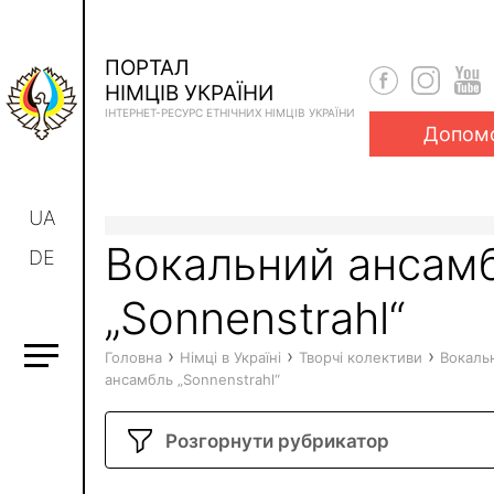
ПОРТАЛ
НІМЦІВ УКРАЇНИ
ІНТЕРНЕТ-РЕСУРС ЕТНІЧНИХ НІМЦІВ УКРАЇНИ
Допом
UA
Вокальний ансам
DE
„Sonnenstrahl“
›
›
›
Головна
Німці в Україні
Творчі колективи
Вокаль
ансамбль „Sonnenstrahl“
Розгорнути рубрикатор