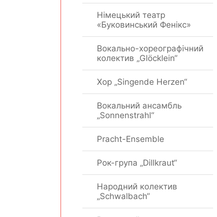
Німецький театр
«Буковинський Фенікс»
Вокально-хореографічний
колектив „Glöcklein“
Хор „Singende Herzen“
Вокальний ансамбль
„Sonnenstrahl“
Pracht-Ensemble
Рок-група „Dillkraut“
Народний колектив
„Schwalbach“