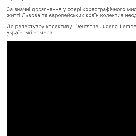
За значні досягнення у сфері хореографічного ми
житті Львова та європейських країн колектив не
До репертуару колективу „Deutsche Jugend Lember
українські номера.