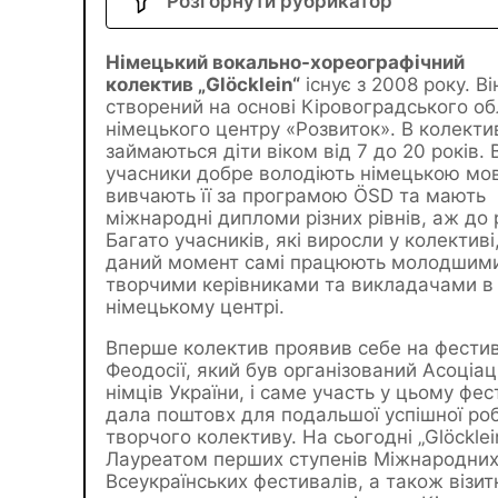
Розгорнути рубрикатор
Німецький вокально-хореографічний
колектив „Glöcklein“
існує з 2008 року. Ві
створений на основі Кіровоградського о
німецького центру «Розвиток». В колекти
займаються діти віком від 7 до 20 років. 
учасники добре володіють німецькою мо
вивчають її за програмою ÖSD та мають
міжнародні дипломи різних рівнів, аж до 
Багато учасників, які виросли у колективі
даний момент самі працюють молодшим
творчими керівниками та викладачами в
німецькому центрі.
Вперше колектив проявив себе на фестив
Феодосії, який був організований Асоціац
німців України, і саме участь у цьому фес
дала поштовх для подальшої успішної ро
творчого колективу. На сьогодні „Glöcklei
Лауреатом перших ступенів Міжнародних
Всеукраїнських фестивалів, а також візи