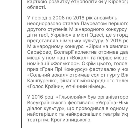
карткою розвитку етнополітики у Кіровог
області.
У період з 2008 по 2016 рік ансамбль
неодноразово ставав Лауреатом першого
другого ступенів Міжнародного конкурсу 
діти твої, Україно» в місті Одесі, де з гор
представляв німецьку культуру. У 2016 ро
Міжнародному конкурсі «Зірки на хвилях»
Сарафово, Болгарії колектив отримав дв
місця у номінації «Вокал» та перше місце
номінації «Фольклор». Окрім цього, голо
приз «Гран Прі Конкурсу» фестивалю у но
«Сольний вокал» отримав соліст гурту В
Кашпуренко, фіналіст міжнародного тел
«Голос Країни», етнічний німець.
У 2016 році «Гльокляйн» був організатор
Всеукраїнського фестивалю «Україна-Нім
діалог культур», що проводився в одному
найстаріших та найкрасивіших театрів Ук
театрі ім. Кропивницького.