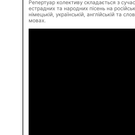
Репертуар колективу складається з сучас
естрадних та народних пісень на російськ
німецькій, українській, англійській та сло
мовах.