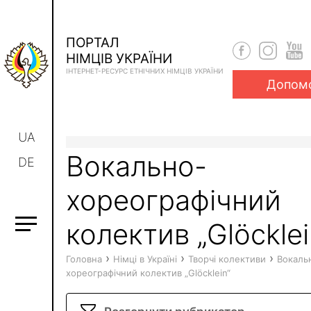
ПОРТАЛ
НІМЦІВ УКРАЇНИ
ІНТЕРНЕТ-РЕСУРС ЕТНІЧНИХ НІМЦІВ УКРАЇНИ
Допом
UA
Вокально-
DE
хореографічний
колектив „Glöcklei
›
›
›
Головна
Німці в Україні
Творчі колективи
Вокаль
хореографічний колектив „Glöcklein“