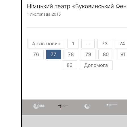
Німцький театр «Буковинський Фен
1 листопада 2015
Архів новин
1
...
73
74
76
77
78
79
80
81
86
Допомога