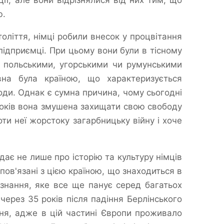
ії, але вони відрізнялися від них тим, що
ю.
толіття, німці робили внесок у процвітання
 підприємці. При цьому вони були в тісному
и, польськими, угорськими чи румунськими
вна була країною, що характеризується
оди. Однак є сумна причина, чому сьогодні
 років вона змушена захищати свою свободу
оти неї жорстоку загарбницьку війну і хоче
дає не лише про історію та культуру німців
, пов'язані з цією країною, що знаходиться в
знання, яке все ще панує серед багатьох
через 35 років після падіння Берлінського
ня, адже в цій частині Європи проживало