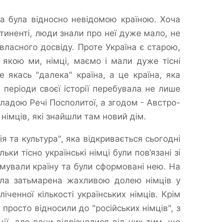
на була відносно невідомою країною. Хоча
иненті, люди знали про неї дуже мало, не
власного досвіду. Проте Україна є старою,
з якою ми, німці, маємо і мали дуже тісні
не якась "далека" країна, а це країна, яка
і періоди своєї історії перебувала не лише
 владою Речі Посполитої, а згодом - Австро-
німців, які знайшли там новий дім.
ія та культура", яка відкривається сьогодні
ки тісно українські німці були пов’язані зі
мували країну та були сформовані нею. На
була затьмарена жахливою долею німців у
іченної кількості українських німців. Крім
 просто відносили до "російських німців", з