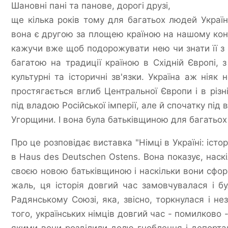
Шановні пані та панове, дорогі друзі,
ще кілька років тому для багатьох людей Украї
вона є другою за площею країною на нашому конт
кажучи вже щоб подорожувати нею чи знати її з 
багатою на традиції країною в Східній Європі, 
культурні та історичні зв'язки. Україна аж ніяк 
простягається вглиб Центральної Європи і в різн
під владою Російської імперії, але й спочатку під
Угорщини. І вона була батьківщиною для багатьох 
Про це розповідає виставка "Німці в Україні: істор
в Haus des Deutschen Ostens. Вона показує, наскіль
своєю новою батьківщиною і наскільки вони сфор
жаль, ця історія довгий час замовчувалася і 
Радянському Союзі, яка, звісно, торкнулася і незл
того, українських німців довгий час - помилково -