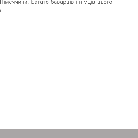
Німеччини. Багато баварців і німців цього
.