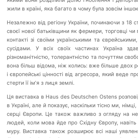
якими вони розділили долю гноблення і депортац
жили в країні, яка багато в чому була зовсім іншо
Незалежно від регіону України, починаючи з 18 с
своєї нової батьківщини як фермери, торговці чи
контакті зі своїми українськими та єврейським
сусідами. У всіх своїх частинах Україна зда
різноманітністю, толерантністю та почуттям своб
вона більш відома, ніж колись: вже більше двох
і європейські цінності від агресора, який веде пр
стерти її ім'я з лиця землі.
Ця виставка в Haus des Deutschen Ostens розпові
в Україні, але й показує, наскільки тісно ми, німці
серці Європи. Це також важливо з огляду на не
людей, коли мова йде про Східну Європу, навіть 
муру. Виставка також розширює всі наші уявлен