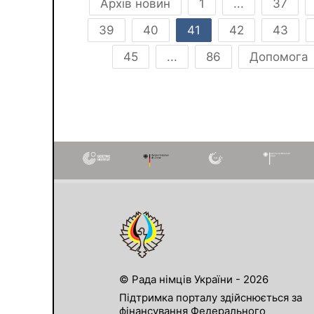
Архів новин
1
...
37
39
40
41
42
43
45
...
86
Допомога
© Рада німців України - 2026
Підтримка порталу здійснюється за
фінансування Федерального