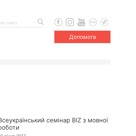
Допомога
Всеукраїнський семінар BIZ з мовної
роботи
10 січня 2017