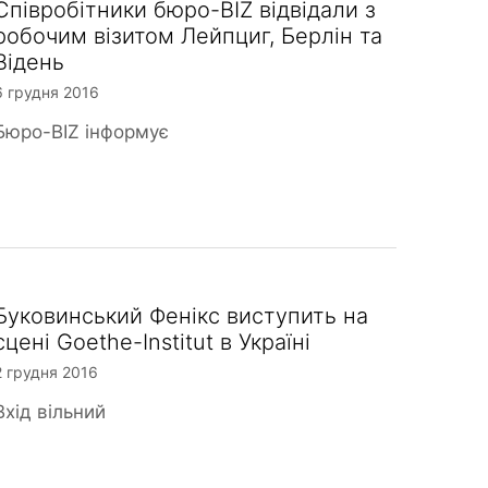
Співробітники бюро-BIZ відвідали з
робочим візитом Лейпциг, Берлін та
Відень
6 грудня 2016
Бюро-BIZ інформує
Буковинський Фенікс виступить на
сцені Goethe-Institut в Україні
2 грудня 2016
Вхід вільний