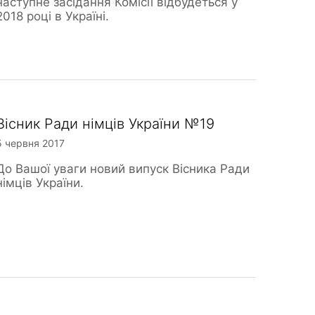
наступне засідання Комісії відбудеться у
2018 році в Україні.
Вісник Ради німців України №19
5 червня 2017
До Вашої уваги новий випуск Вісника Ради
німців України.