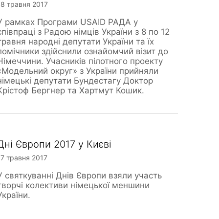
18 травня 2017
У рамках Програми USAID РАДА у
співпраці з Радою німців України з 8 по 12
травня народні депутати України та їх
помічники здійснили ознайомчий візит до
Німеччини. Учасників пілотного проекту
«Модельний округ» з України прийняли
німецькі депутати Бундестагу Доктор
Крістоф Бергнер та Хартмут Кошик.
Дні Європи 2017 у Києві
17 травня 2017
У святкуванні Днів Європи взяли участь
творчі колективи німецької меншини
України.