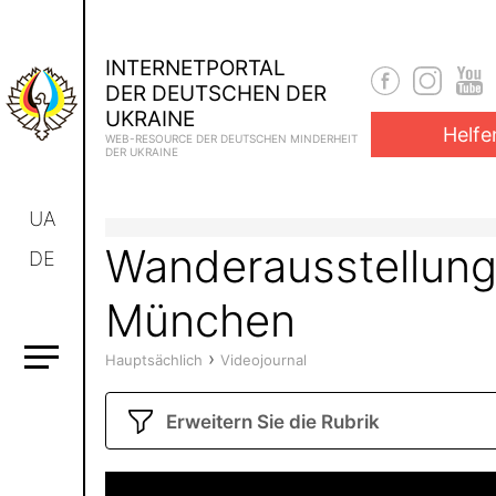
INTERNETPORTAL
DER DEUTSCHEN DER
UKRAINE
Helfe
WEB-RESOURCE DER DEUTSCHEN MINDERHEIT
DER UKRAINE
UA
Wanderausstellung
DE
München
›
Hauptsächlich
Videojournal
Erweitern Sie die Rubrik