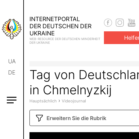
INTERNETPORTAL
DER DEUTSCHEN DER
UKRAINE
Helfe
WEB-RESOURCE DER DEUTSCHEN MINDERHEIT
DER UKRAINE
UA
Tag von Deutschla
DE
in Chmelnyzkij
›
Hauptsächlich
Videojournal
Erweitern Sie die Rubrik