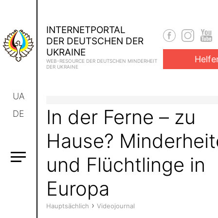
INTERNETPORTAL
DER DEUTSCHEN DER
UKRAINE
Helfe
WEB-RESOURCE DER DEUTSCHEN MINDERHEIT
DER UKRAINE
UA
In der Ferne – zu
DE
Hause? Minderheit
und Flüchtlinge in
Europa
›
Hauptsächlich
Videojournal