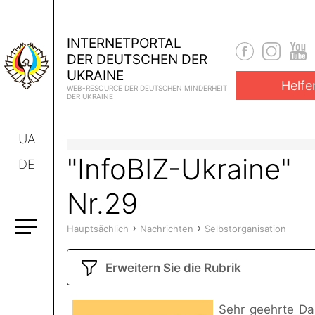
INTERNETPORTAL
DER DEUTSCHEN DER
UKRAINE
Helfe
WEB-RESOURCE DER DEUTSCHEN MINDERHEIT
DER UKRAINE
UA
"InfoBIZ-Ukraine"
DE
Nr.29
›
›
Hauptsächlich
Nachrichten
Selbstorganisation
Erweitern Sie die Rubrik
Sehr geehrte D