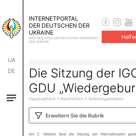
INTERNETPORTAL
DER DEUTSCHEN DER
UKRAINE
Helfe
WEB-RESOURCE DER DEUTSCHEN MINDERHEIT
DER UKRAINE
UA
Die Sitzung der IG
DE
GDU „Wiedergebur
›
›
Hauptsächlich
Nachrichten
Selbstorganisation
Erweitern Sie die Rubrik
Am 5. Oktober fand die Sitzung der Internationalen gesell