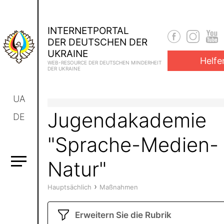
INTERNETPORTAL
DER DEUTSCHEN DER
UKRAINE
Helfe
WEB-RESOURCE DER DEUTSCHEN MINDERHEIT
DER UKRAINE
UA
Jugendakademie
DE
"Sprache-Medien-
Natur"
›
Hauptsächlich
Maßnahmen
Erweitern Sie die Rubrik