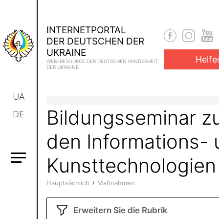
INTERNETPORTAL
DER DEUTSCHEN DER
UKRAINE
Helfe
WEB-RESOURCE DER DEUTSCHEN MINDERHEIT
DER UKRAINE
UA
Bildungsseminar z
DE
den Informations-
Kunsttechnologien
›
Hauptsächlich
Maßnahmen
Erweitern Sie die Rubrik