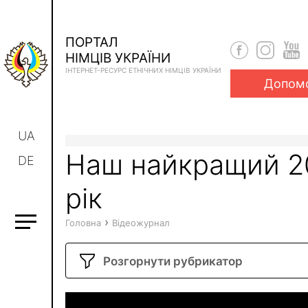
ПОРТАЛ
НІМЦІВ УКРАЇНИ
ІНТЕРНЕТ-РЕСУРС ЕТНІЧНИХ НІМЦІВ УКРАЇНИ
Допом
UA
Наш найкращий 2
DE
рік
›
Головна
Відеожурнал
Розгорнути рубрикатор