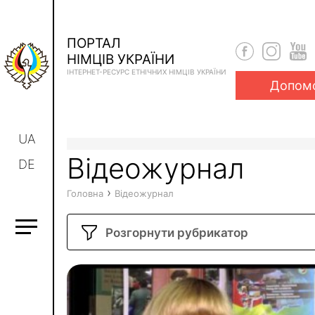
ПОРТАЛ
НІМЦІВ УКРАЇНИ
ІНТЕРНЕТ-РЕСУРС ЕТНІЧНИХ НІМЦІВ УКРАЇНИ
Допом
UA
Відеожурнал
DE
›
Головна
Відеожурнал
Розгорнути рубрикатор