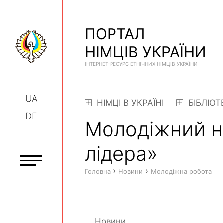
ПОРТАЛ
НІМЦІВ УКРАЇНИ
ІНТЕРНЕТ-РЕСУРС ЕТНІЧНИХ НІМЦІВ УКРАЇНИ
UA
НІМЦІ В УКРАЇНІ
БІБЛІОТ
DE
Молодіжний н
лідера»
›
›
Головна
Новини
Молодіжна робота
Новини