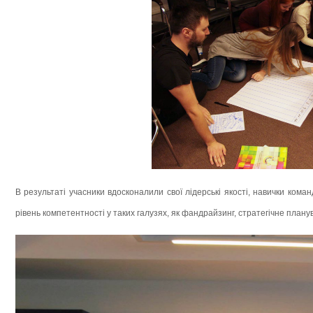
В результаті учасники вдосконалили свої лідерські якості, навички коман
рівень компетентності у таких галузях, як фандрайзинг, стратегічне план