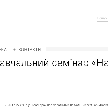
ЕКА
КОНТАКТИ
авчальний семінар «На
З 20 по 22 січня у Львові пройшов молодіжний навчальний семінар «Навич