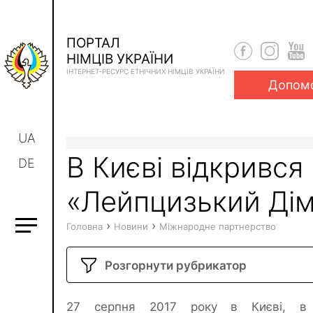
ПОРТАЛ
НІМЦІВ УКРАЇНИ
ІНТЕРНЕТ-РЕСУРС ЕТНІЧНИХ НІМЦІВ УКРАЇНИ
Допом
UA
В Києві відкрився
DE
«Лейпцизький Ді
›
›
Головна
Новини
Міжнародне партнерство
Розгорнути рубрикатор
27 серпня 2017 року в Києві, в