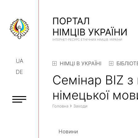
ПОРТАЛ
НІМЦІВ УКРАЇНИ
ІНТЕРНЕТ-РЕСУРС ЕТНІЧНИХ НІМЦІВ УКРАЇНИ
UA
НІМЦІ В УКРАЇНІ
БІБЛІОТ
DE
Семінар BIZ з 
німецької мов
›
Головна
Заходи
Новини