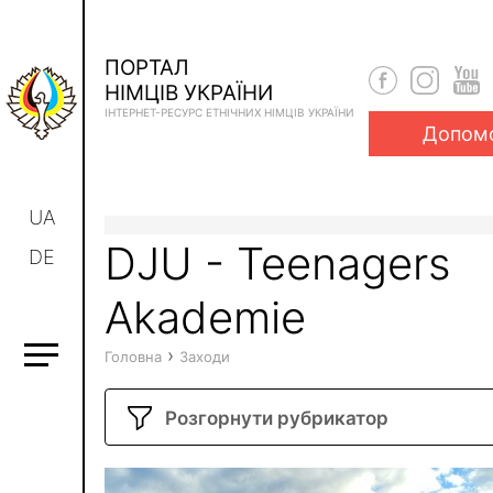
ПОРТАЛ
НІМЦІВ УКРАЇНИ
ІНТЕРНЕТ-РЕСУРС ЕТНІЧНИХ НІМЦІВ УКРАЇНИ
Допом
UA
DJU - Teenagers
DE
Akademie
›
Головна
Заходи
Розгорнути рубрикатор