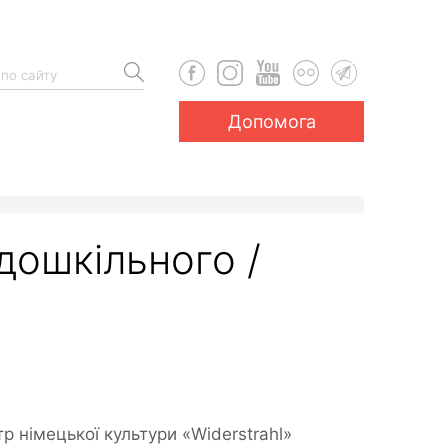
Допомога
дошкільного /
р німецької культури «Widerstrahl»