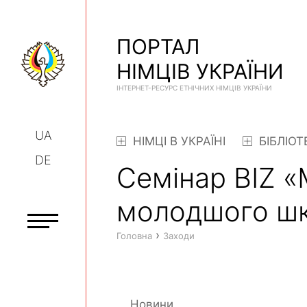
ПОРТАЛ
НІМЦІВ УКРАЇНИ
ІНТЕРНЕТ-РЕСУРС ЕТНІЧНИХ НІМЦІВ УКРАЇНИ
UA
НІМЦІ В УКРАЇНІ
БІБЛІОТ
DE
Семінар BIZ «
молодшого шкі
›
Головна
Заходи
Новини