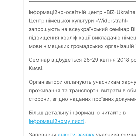
Інформаційно-освітній центр «BIZ-Ukraine
Центр німецької культури «Widerstrahl»
запрошують на всеукраїнський семінар BI
підвищення кваліфікації викладачів німец
мови німецьких громадських організацій 
Семінар відбудеться 26-29 квітня 2018 ро
Києві.
Організатори оплачують учасникам харч
проживання та транспортні витрати в оби
сторони, згідно наданих проїзних докумен
Більш детальну інформацію читайте в
інформаційному листі
.
Заповнену
анкету-заявку
учасника семін