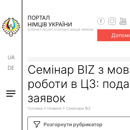
ПОРТАЛ
НІМЦІВ УКРАЇНИ
ІНТЕРНЕТ-РЕСУРС ЕТНІЧНИХ НІМЦІВ УКРАЇНИ
Допом
UA
Семінар BIZ з мов
DE
роботи в ЦЗ: под
заявок
›
›
Головна
Новини
Семінари BiZ
Розгорнути рубрикатор