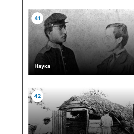
41
Наука
42