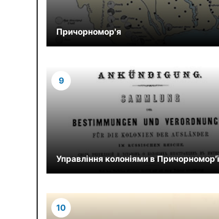
Причорномор'я
9
Управління колоніями в Причорномор'
10