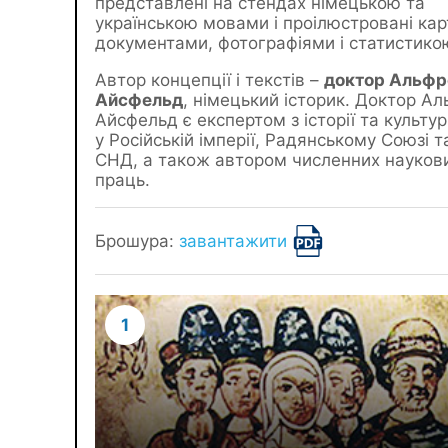
представлені на стендах німецькою та
українською мовами і проілюстровані кар
документами, фотографіями і статистико
Автор концепції і текстів –
доктор Альфр
Айсфельд
, німецький історик. Доктор А
Айсфельд є експертом з історії та культур
у Російській імперії, Радянському Союзі т
СНД, а також автором численних науков
праць.
Брошура:
завантажити
1