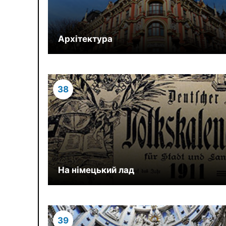
Архітектура
38
На німецький лад
39