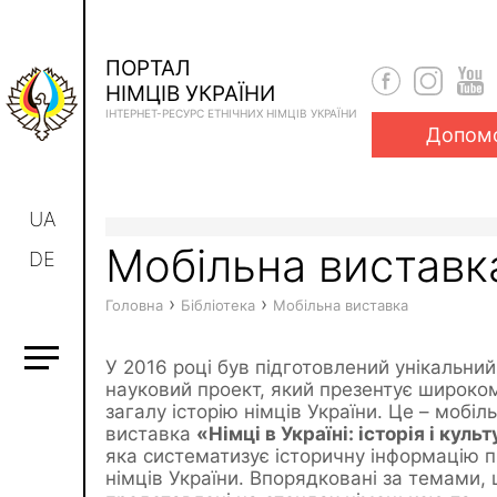
ПОРТАЛ
НІМЦІВ УКРАЇНИ
ІНТЕРНЕТ-РЕСУРС ЕТНІЧНИХ НІМЦІВ УКРАЇНИ
Допом
UA
Мобільна виставк
DE
›
›
Головна
Бібліотека
Мобільна виставка
У 2016 році був підготовлений унікальний
науковий проект, який презентує широко
загалу історію німців України. Це – мобіл
виставка
«Німці в Україні: історія і куль
яка систематизує історичну інформацію 
німців України. Впорядковані за темами, ц