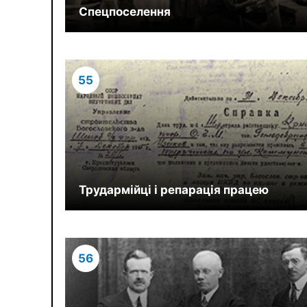
Спецпоселення
55
Трудармійці і репарація працею
56