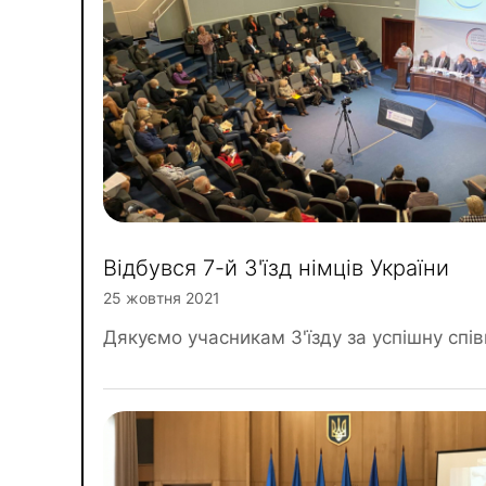
Відбувся 7-й З'їзд німців України
25 жовтня 2021
Дякуємо учасникам З'їзду за успішну спі