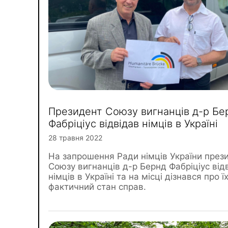
Президент Союзу вигнанців д-р Бе
Фабріціус відвідав німців в Україні
28 травня 2022
На запрошення Ради німців України през
Союзу вигнанців д-р Бернд Фабріціус від
німців в Україні та на місці дізнався про ї
фактичний стан справ.