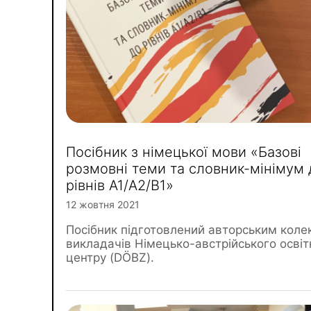
Посібник з німецької мови «Базові
розмовні теми та словник-мінімум 
рівнів А1/А2/В1»
12 жовтня 2021
Посібник підготовлений авторським кол
викладачів Німецько-австрійського освіт
центру (DÖBZ).