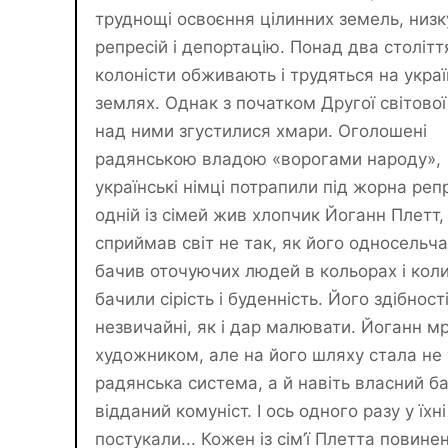
труднощі освоєння цілинних земель, низк
репресій і депортацію. Понад два столітт
колоністи обживають і трудяться на укра
землях. Однак з початком Другої світової 
над ними згустилися хмари. Оголошені
радянською владою «ворогами народу»,
українські німці потрапили під жорна репр
одній із сімей жив хлопчик Йоганн Плетт,
сприймав світ не так, як його односельча
бачив оточуючих людей в кольорах і коли
бачили сірість і буденність. Його здібност
незвичайні, як і дар малювати. Йоганн мр
художником, але на його шляху стала не 
радянська система, а й навіть власний ба
відданий комуніст. І ось одного разу у їхні
постукали... Кожен із сім’ї Плетта повине