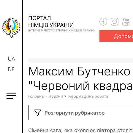
ПОРТАЛ
НІМЦІВ УКРАЇНИ
ІНТЕРНЕТ-РЕСУРС ЕТНІЧНИХ НІМЦІВ УКРАЇНИ
Допом
UA
Максим Бутченко
DE
"Червоний квадра
›
›
Головна
Новини
Інформаційна робота
Розгорнути рубрикатор
Сімейна сага, яка охоплює півтора століт