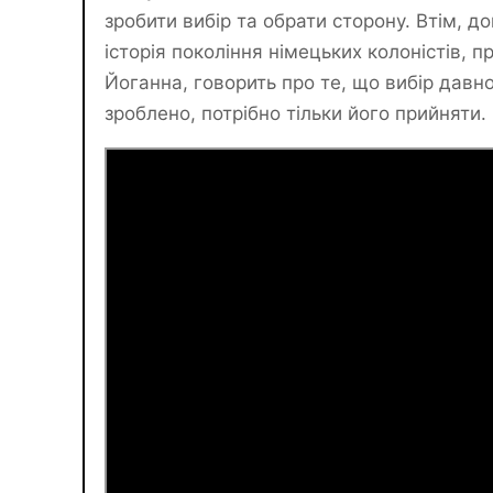
зробити вибір та обрати сторону. Втім, д
історія покоління німецьких колоністів, п
Йоганна, говорить про те, що вибір давн
зроблено, потрібно тільки його прийняти.