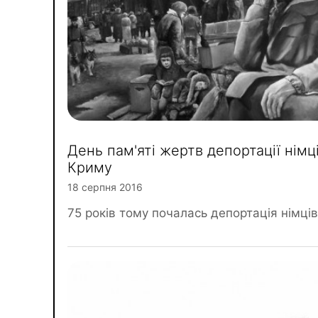
День пам'яті жертв депортації німц
Криму
18 серпня 2016
75 років тому почалась депортація німці