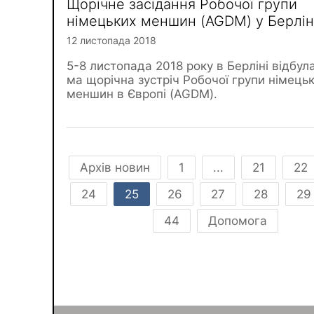
Щорічне засідання Робочої групи
німецьких меншин (AGDM) у Берлін
12 листопада 2018
5-8 листопада 2018 року в Берліні відбул
ма щорічна зустріч Робочої групи німець
меншин в Європі (AGDM).
Архів новин
1
...
21
22
24
25
26
27
28
29
44
Допомога