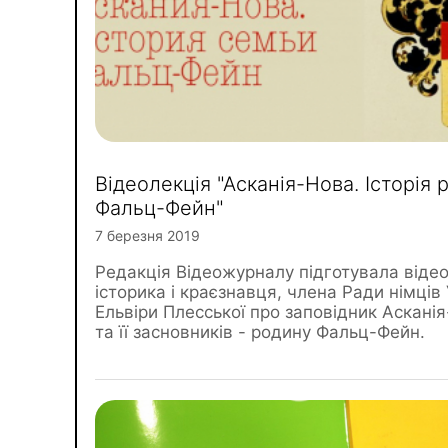
Відеолекція "Асканія-Нова. Історія
Фальц-Фейн"
7 березня 2019
Редакція Відеожурналу підготувала віде
історика і краєзнавця, члена Ради німців
Ельвіри Плесської про заповідник Аскані
та її засновників - родину Фальц-Фейн.