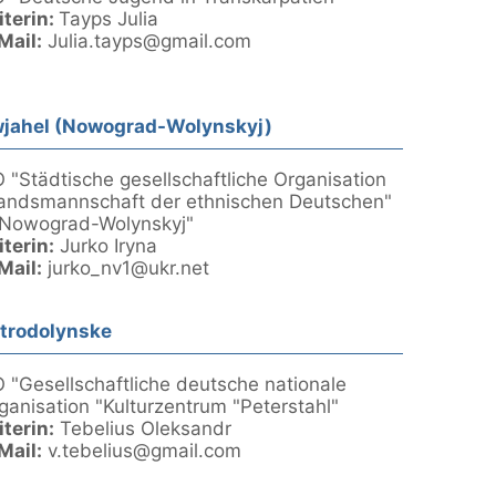
iterin:
Tayps Julia
Mail:
Julia.tayps@gmail.com
jahel (Nowograd-Wolynskyj)
 "Städtische gesellschaftliche Organisation
andsmannschaft der ethnischen Deutschen"
 Nowograd-Wolynskyj"
iterin:
Jurko Iryna
Mail:
jurko_nv1@ukr.net
trodolynske
 "Gesellschaftliche deutsche nationale
ganisation "Kulturzentrum "Peterstahl"
iterin:
Tebelius Oleksandr
Mail:
v.tebelius@gmail.com