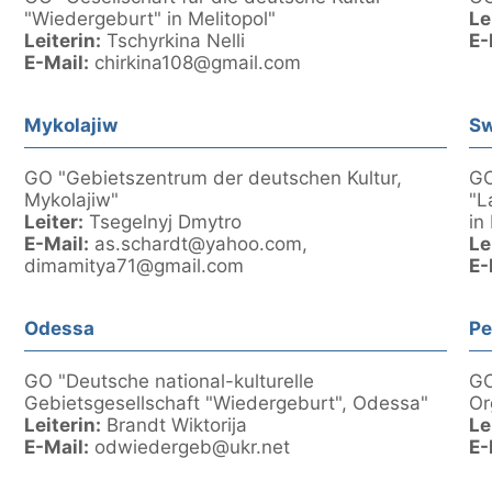
"Wiedergeburt" in Melitopol"
Le
Leiterin:
Tschyrkina Nelli
E-
E-Mail:
chirkina108@gmail.com
Mykolajiw
Sw
GO "Gebietszentrum der deutschen Kultur,
GO
Mykolajiw"
"L
Leiter:
Tsegelnyj Dmytro
in
E-Mail:
as.schardt@yahoo.com,
Le
dimamitya71@gmail.com
E-
Odessa
Pe
GO "Deutsche national-kulturelle
GO
Gebietsgesellschaft "Wiedergeburt", Odessa"
Or
Leiterin:
Brandt Wiktorija
Le
E-Mail:
odwiedergeb@ukr.net
E-