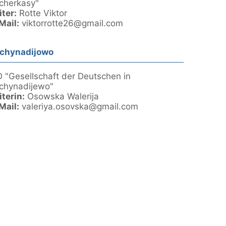
cherkasy"
iter:
Rotte Viktor
Mail:
viktorrotte26@gmail.com
chynadijоwo
 "Gesellschaft der Deutschen in
chynadijewo"
iterin:
Osowska Walerija
Mail:
valeriya.osovska@gmail.com