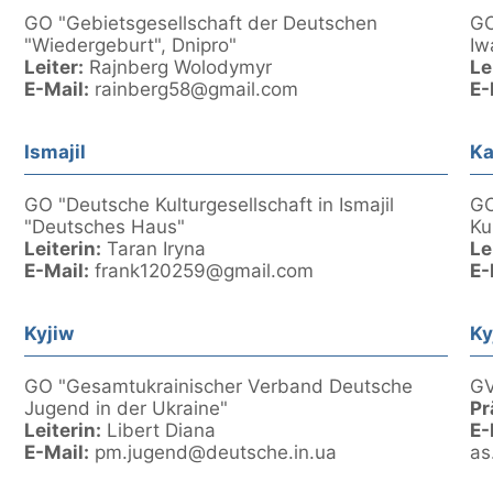
GO "Gebietsgesellschaft der Deutschen
GO
"Wiedergeburt", Dnipro"
Iw
Leiter:
Rajnberg Wolodymyr
Le
E-Mail:
rainberg58@gmail.com
E-
Ismajil
K
GO "Deutsche Kulturgesellschaft in Ismajil
GO
"Deutsches Haus"
Ku
Leiterin:
Taran Iryna
Le
E-Mail:
frank120259@gmail.com
E-
Kyjiw
Ky
GO "Gesamtukrainischer Verband Deutsche
GV
Jugend in der Ukraine"
Pr
Leiterin:
Libert Diana
E-
E-Mail:
pm.jugend@deutsche.in.ua
as