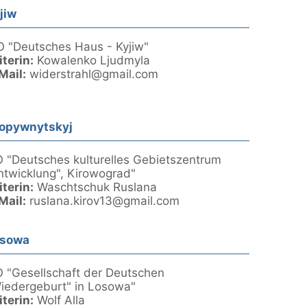
jiw
 "Deutsches Haus - Kyjiw"
iterin:
Kowalenko Ljudmyla
Mail:
widerstrahl@gmail.com
opywnytskyj
 "Deutsches kulturelles Gebietszentrum
ntwicklung", Kirowograd"
iterin:
Waschtschuk Ruslana
Mail:
ruslana.kirov13@gmail.com
osowa
 "Gesellschaft der Deutschen
iedergeburt" in Losowa"
iterin:
Wolf Alla