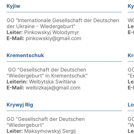
Kyjiw
Ky
GO "Internationale Gesellschaft der Deutschen
WO
der Ukraine - Wiedergeburt"
Le
Leiter:
Pinkowskyj Wolodymyr
E-
E-Mail:
pinkowskiy@gmail.com
Krementschuk
Kr
GO "Gesellschaft der Deutschen
GO
"Wiedergeburt" in Krementschuk"
"E
Leiterin:
Welbytska Switlana
Le
E-Mail:
welbizkaja@gmail.com
E-
Krywyj Rig
L
GO "Gesellschaft der Deutschen
GO
"Wiedergeburt"
"W
Leiter:
Maksymowskyj Sergij
Le