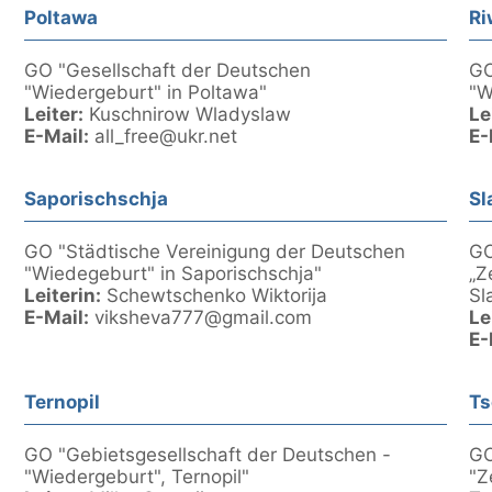
Poltawa
Ri
GO "Gesellschaft der Deutschen
GO
"Wiedergeburt" in Poltawa"
"W
Leiter:
Kuschnirow Wladyslaw
Le
E-Mail:
all_free@ukr.net
E-
Saporischschja
Sl
GO "Städtische Vereinigung der Deutschen
GO
"Wiedegeburt" in Saporischschja"
„Z
Leiterin:
Schewtschenko Wiktorija
Sl
E-Mail:
viksheva777@gmail.com
Le
E-
Ternopil
Ts
GO "Gebietsgesellschaft der Deutschen -
GO
"Wiedergeburt", Ternopil"
"Z