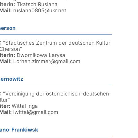
iterin:
Tkatsch Ruslana
Mail:
ruslana0805@ukr.net
erson
 "Städtisches Zentrum der deutschen Kultur
 Cherson"
iterin:
Dwornikowa Larysa
Mail:
Lorhen.zimmer@gmail.com
ernowitz
 "Vereinigung der österreichisch-deutschen
ltur"
iter:
Wittal Inga
Mail:
iwittal@gmail.com
ano-Frankiwsk