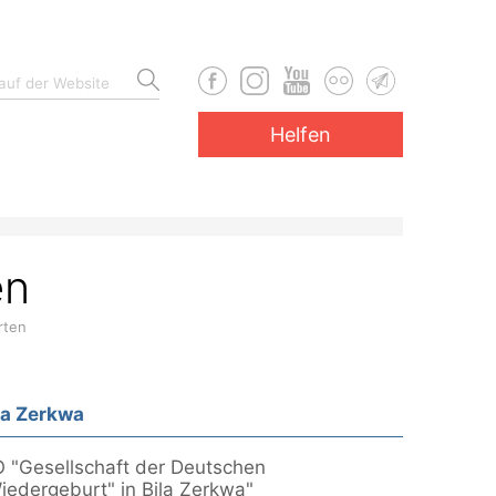
Helfen
en
rten
la Zerkwa
 "Gesellschaft der Deutschen
iedergeburt" in Bila Zerkwa"