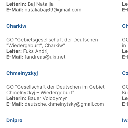
Leiterin:
Baj Natalija
Le
E-Mail:
nataliabaj69@gmail.com
E-
Charkiw
Ch
GO "Gebietsgesellschaft der Deutschen
GO
"Wiedergeburt", Charkіw"
in
Leiter:
Fuks Andrij
Le
E-Mail:
fandreas@ukr.net
E-
Chmelnyzkyj
Cz
GO "Gesellschaft der Deutschen im Gebiet
GO
Chmelnyzkyj – Wiedergeburt"
Ku
Leiterin:
Bauer Volodymyr
Le
E-Mail:
deutsche.khmelnytsky@gmail.com
E-
Dnipro
Iw