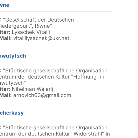
wne
 "Gesellschaft der Deutschen
iedergeburt", Riwne"
iter:
Lysachek Vitalii
Mail:
vitaliilysachek@ukr.net
awutytsch
 "Städtische gesellschaftliche Organisation
entrum der deutschen Kultur "Hoffnung" in
awutytsch"
iter:
Nihelman Walerij
Mail:
arnovich63@gmail.com
cherkasy
 "Städtische gesellschaftliche Organisation
entrum der deutschen Kultur "Widerstrahl" in