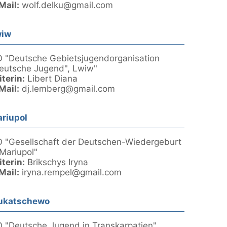
Mail:
wolf.delku@gmail.com
wiw
 "Deutsche Gebietsjugendorganisation
eutsche Jugend", Lwiw"
iterin:
Libert Diana
Mail:
dj.lemberg@gmail.com
riupol
 "Gesellschaft der Deutschen-Wiedergeburt
 Mariupol"
iterin:
Brikschys Iryna
Mail:
iryna.rempel@gmail.com
ukatschewo
 "Deutsche Jugend in Transkarpatien"