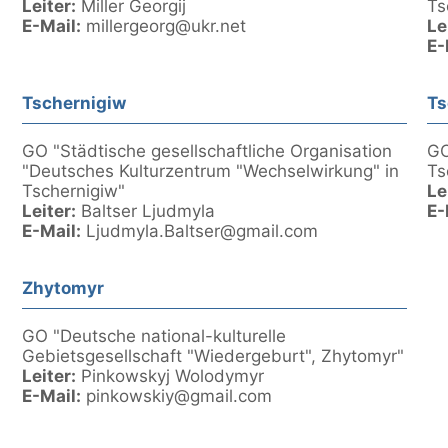
Leiter:
Miller Georgij
Ts
E-Mail:
millergeorg@ukr.net
Le
E-
Tschernigiw
Ts
GO "Städtische gesellschaftliche Organisation
GO
"Deutsches Kulturzentrum "Wechselwirkung" in
Ts
Tschernigiw"
Le
Leiter:
Baltser Ljudmyla
E-
E-Mail:
Ljudmyla.Baltser@gmail.com
Zhytomyr
GO "Deutsche national-kulturelle
Gebietsgesellschaft "Wiedergeburt", Zhytomyr"
Leiter:
Pinkowskyj Wolodymyr
E-Mail:
pinkowskiy@gmail.com