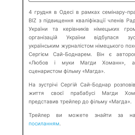
4 грудня в Одесі в рамках семінару-пр
BIZ з підвищення кваліфікації членів Ра
України та керівників німецьких гро
організацій України відбулася зу
українським журналістом німецького по
Сергієм Сай-Боднарем. Він є авторо
«Любов і муки Магди Хоманн», 
сценаристом фільму «Магда».
На зустрічі Сергій Сай-Боднар розповів
життя своєї прабабусі Магди Хо
представив трейлер до фільму «Магда».
Трейлер ви можете знайти за на
посиланням
.