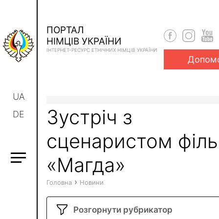
ПОРТАЛ
НІМЦІВ УКРАЇНИ
ІНТЕРНЕТ-РЕСУРС ЕТНІЧНИХ НІМЦІВ УКРАЇНИ
Допом
UA
Зустріч з
DE
сценаристом філ
«Магда»
›
Головна
Новини
Розгорнути рубрикатор