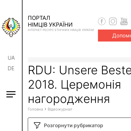
ПОРТАЛ
НІМЦІВ УКРАЇНИ
ІНТЕРНЕТ-РЕСУРС ЕТНІЧНИХ НІМЦІВ УКРАЇНИ
Допом
UA
RDU: Unsere Best
DE
2018. Церемонія
нагородження
›
Головна
Відеожурнал
Розгорнути рубрикатор