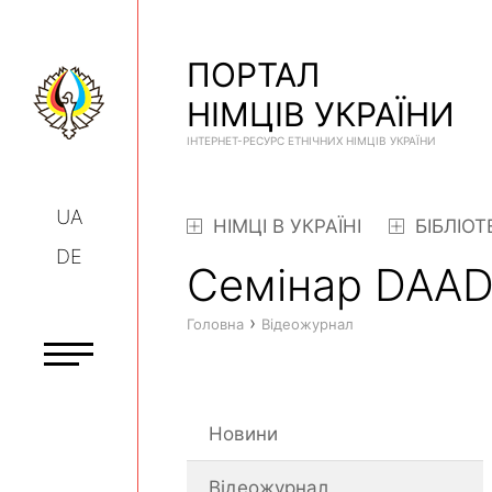
ПОРТАЛ
НІМЦІВ УКРАЇНИ
ІНТЕРНЕТ-РЕСУРС ЕТНІЧНИХ НІМЦІВ УКРАЇНИ
UA
НІМЦІ В УКРАЇНІ
БІБЛІОТ
DE
Семінар DAAD 
›
Головна
Відеожурнал
Новини
Відеожурнал