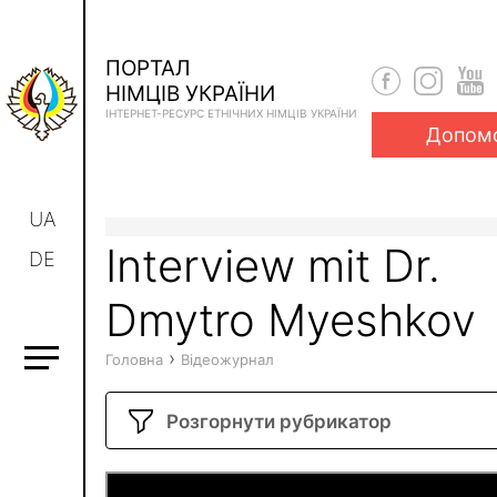
ПОРТАЛ
НІМЦІВ УКРАЇНИ
ІНТЕРНЕТ-РЕСУРС ЕТНІЧНИХ НІМЦІВ УКРАЇНИ
Допом
UA
Interview mit Dr.
DE
Dmytro Myeshkov
›
Головна
Відеожурнал
Розгорнути рубрикатор