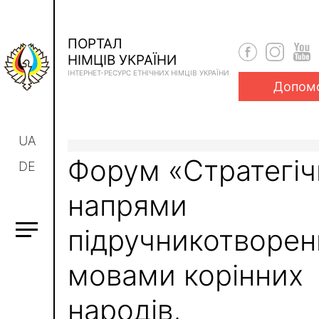
ПОРТАЛ
НІМЦІВ УКРАЇНИ
ІНТЕРНЕТ-РЕСУРС ЕТНІЧНИХ НІМЦІВ УКРАЇНИ
Допом
UA
Форум «Стратегіч
DE
напрями
підручникотворен
мовами корінних
народів,