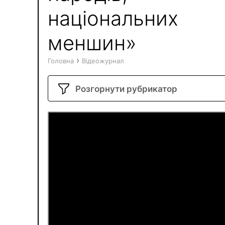
національних
меншин»
›
Головна
Відеожурнал
Розгорнути рубрикатор