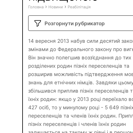
›
›
Головна
Новини
Реабілітація
Розгорнути рубрикатор
14 вересня 2013 набув сили десятий закон
змінами до Федерального закону про виг
Він значно полегшив возз’єднання до тих 
розділених родин пізніх переселенців та
розширив можливість підтвердження мо
знань для етнічних німців. Завдяки цьом
збільшився приплив пізніх переселенців т
їхніх родин: якщо у 2013 році переїхало в
427 осіб, то у минулому році - 5 649 пізні
переселенців та членів їхніх родин. Прип
пізніх переселенців і членів їхніх родин
залишається на такому ж рівні і в першо