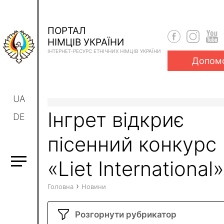
ПОРТАЛ
НІМЦІВ УКРАЇНИ
ІНТЕРНЕТ-РЕСУРС ЕТНІЧНИХ НІМЦІВ УКРАЇНИ
Допом
UA
Інгрет відкриє
DE
пісенний конкурс
«Liet International»
›
Головна
Новини
Розгорнути рубрикатор