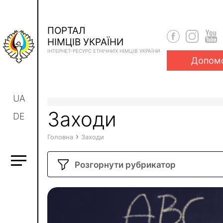
ПОРТАЛ
НІМЦІВ УКРАЇНИ
ІНТЕРНЕТ-РЕСУРС ЕТНІЧНИХ НІМЦІВ УКРАЇНИ
Допом
UA
Заходи
DE
›
Головна
Заходи
Розгорнути рубрикатор