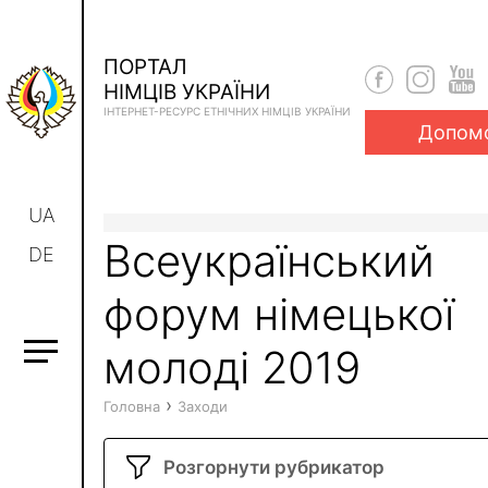
ПОРТАЛ
НІМЦІВ УКРАЇНИ
ІНТЕРНЕТ-РЕСУРС ЕТНІЧНИХ НІМЦІВ УКРАЇНИ
Допом
UA
Всеукраїнський
DE
форум німецької
молоді 2019
›
Головна
Заходи
Розгорнути рубрикатор