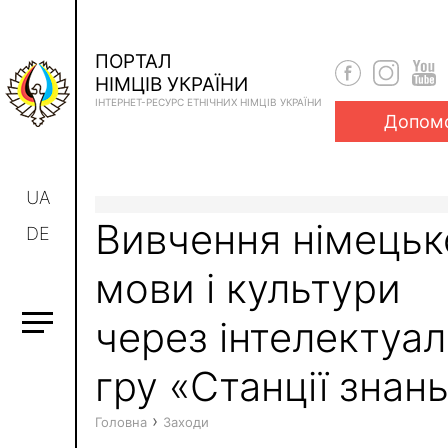
ПОРТАЛ
НІМЦІВ УКРАЇНИ
ІНТЕРНЕТ-РЕСУРС ЕТНІЧНИХ НІМЦІВ УКРАЇНИ
Допом
UA
Вивчення німецьк
DE
мови і культури
через інтелектуа
гру «Станції знан
›
Головна
Заходи