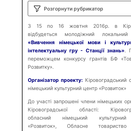
Розгорнути рубрикатор
З 15 по 16 жовтня 2016р. в Кіро
відбудеться молодіжний локальний
«Вивчення німецької мови і культур
інтелектуальну гру - Станції знань»
. 
переможцем конкурсу грантів БФ «То
Розвитку».
Організатор проекту:
Кіровоградський 
німецький культурний центр «Розвиток»
До участі запрошені члени німецьких орг
Кіровоградської області: Кіровогр
обласний німецький культурний
«Розвиток», Обласне товариство