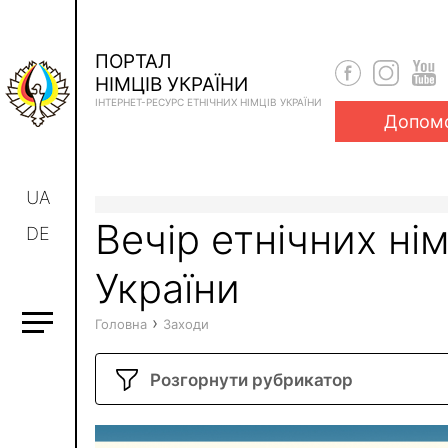
ПОРТАЛ
НІМЦІВ УКРАЇНИ
ІНТЕРНЕТ-РЕСУРС ЕТНІЧНИХ НІМЦІВ УКРАЇНИ
Допом
UA
Вечір етнічних нім
DE
України
›
Головна
Заходи
Розгорнути рубрикатор