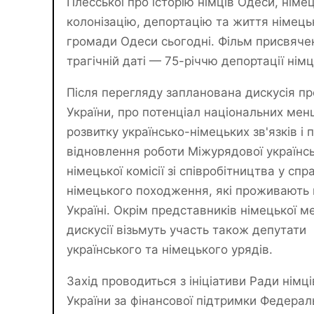
Плесської про історію німців Одеси, німе
колонізацію, депортацію та життя німець
громади Одеси сьогодні. Фільм присвяче
трагічній даті — 75-річчю депортації німц
Після перегляду запланована дискусія пр
України, про потенціал національних мен
розвитку українсько-німецьких зв'язків і 
відновлення роботи Міжурядової українс
німецької комісії зі співробітництва у спр
німецького походження, які проживають 
Україні. Окрім представників німецької 
дискусії візьмуть участь також депутати
українського та німецького урядів.
Захід проводиться з ініціативи Ради німці
України за фінансової підтримки Федерал