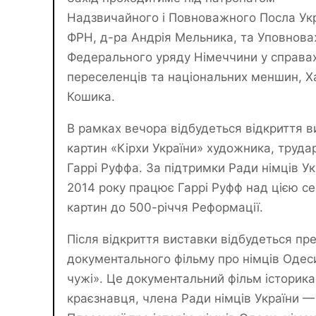
Надзвичайного і Повноважного Посла Укр
ФРН, д-ра Андрія Мельника, та Уповнов
Федерального уряду Німеччини у справа
переселенців та національних меншин, Х
Кошика.
В рамках вечора відбудеться відкриття в
картин «Кірхи України» художника, труд
Гаррі Руффа. За підтримки Ради німців Ук
2014 року працює Гаррі Руфф над цією се
картин до 500-річчя Реформації.
Після відкриття виставки відбудеться пр
документального фільму про німців Одес
чужі». Це документальний фільм історика 
краєзнавця, члена Ради німців України —