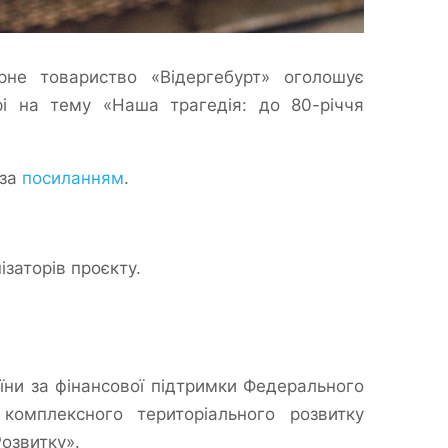
рне товариство «Відергебурт» оголошує
рі на тему «Наша трагедія: до 80-річчя
 за
посиланням
.
заторів проєкту.
аїни за фінансової підтримки Федерального
 комплексного територіального розвитку
озвитку».