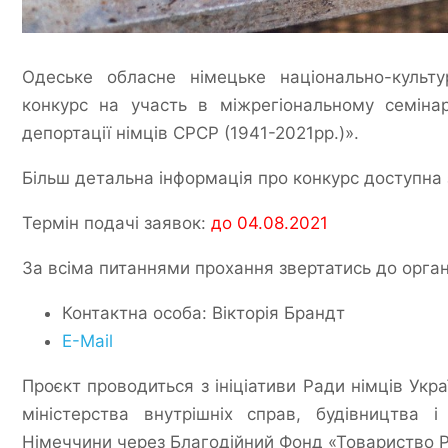
Одеське обласне німецьке національно-культу
конкурс на участь в міжрегіональному семіна
депортації німців СРСР (1941-2021рр.)».
Більш детальна інформація про конкурс доступна
Термін подачі заявок:
до 04.08.2021
За всіма питаннями прохання звертатись до органі
Контактна особа: Вікторія Брандт
E-Mail
Проєкт проводиться з ініціативи Ради німців Укр
міністерства внутрішніх справ, будівництва і
Німеччини через Благодійний Фонд «Товариство Р