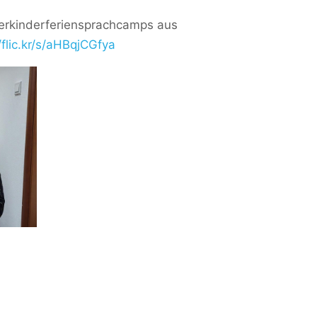
terkinderferiensprachcamps aus
/flic.kr/s/aHBqjCGfya