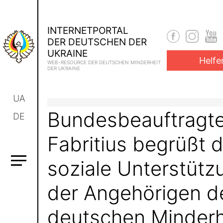
INTERNETPORTAL
DER DEUTSCHEN DER
UKRAINE
Helfe
WEB-RESOURCE DER DEUTSCHEN MINDERHEIT
DER UKRAINE
UA
Bundesbeauftragte
DE
Fabritius begrüßt d
soziale Unterstütz
der Angehörigen d
deutschen Minderh